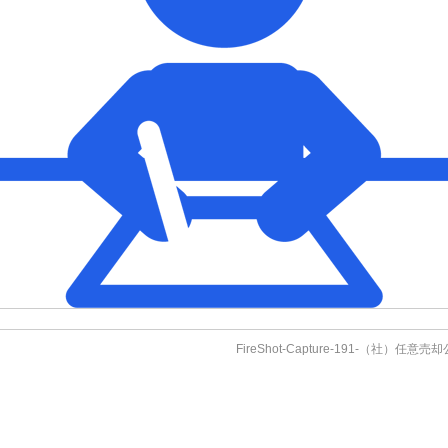
FireShot-Capture-191-（社