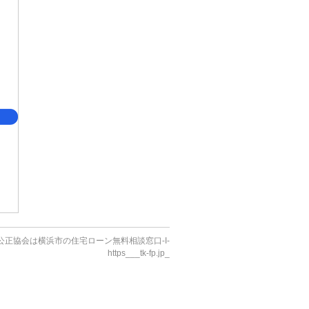
）任意売却公正協会は横浜市の住宅ローン無料相談窓口-I-
https___tk-fp.jp_