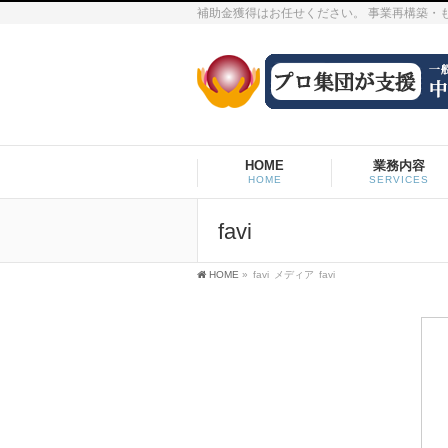
補助金獲得はお任せください。 事業再構築・
HOME
業務内容
HOME
SERVICES
favi
HOME
»
favi
メディア
favi