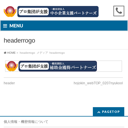
MENU
headerrogo
HOME
»
headerrogo
メディア
headerrogo
header
hojokin_webTOP_0207nyukool
PAGETOP
個人情報・機密情報について