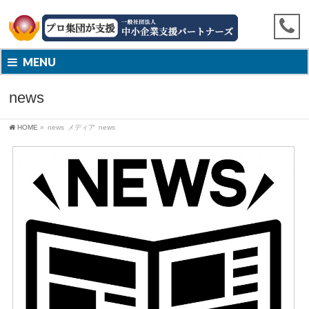
MENU
news
HOME
»
news
メディア
news