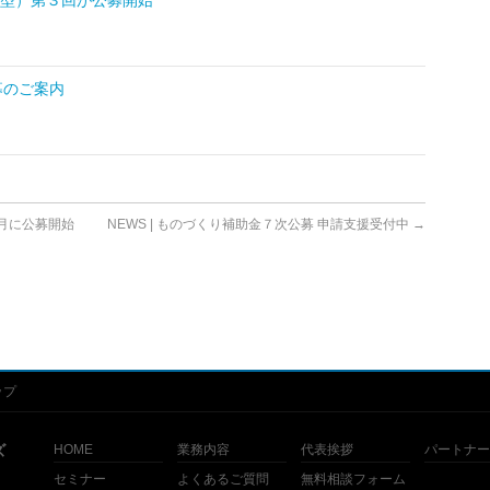
一般型）第３回が公募開始
募のご案内
3月に公募開始
NEWS | ものづくり補助金７次公募 申請支援受付中
→
ップ
ズ
HOME
業務内容
代表挨拶
パートナー
セミナー
よくあるご質問
無料相談フォーム