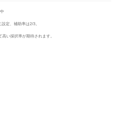
付中
設定、補助率は2/3。
て高い採択率が期待されます。