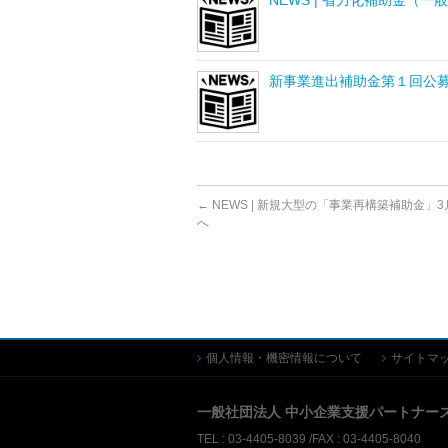
NEWS | 省力化補助金（
新事業進出補助金第１回公
←
NEWS | 新規大型の「事業再構築補助金」
へ
個人情報・機密情報について
サイトマ
一般社団法人 中小企業支援パートナー
TEL : 03-4405-8039 /FAX : 03-4405-8040