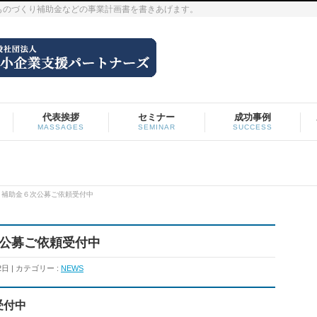
ものづくり補助金などの事業計画書を書きあげます。
代表挨拶
セミナー
成功事例
MASSAGES
SEMINAR
SUCCESS
づくり補助金６次公募ご依頼受付中
６次公募ご依頼受付中
2日
カテゴリー :
NEWS
受付中