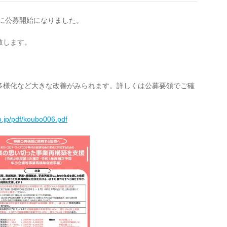
日に公募開始になりました。
致します。
多様化など大きな改善がみられます。詳しくは公募要領でご確
go.jp/pdf/koubo006.pdf