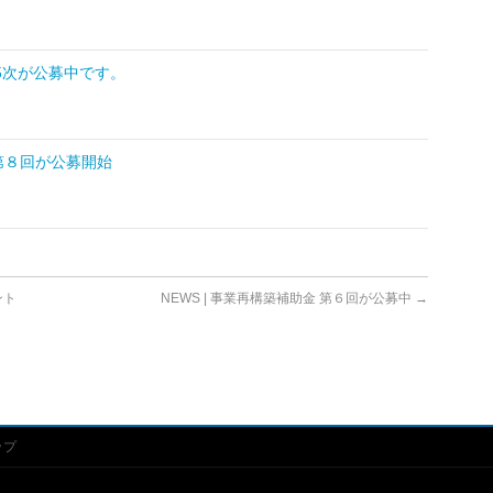
15次が公募中です。
 第８回が公募開始
ント
NEWS | 事業再構築補助金 第６回が公募中
→
ップ