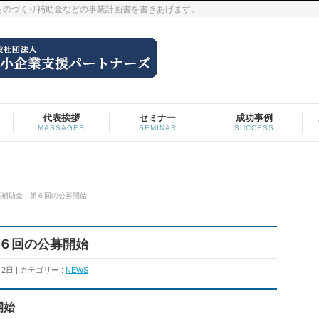
ものづくり補助金などの事業計画書を書きあげます。
代表挨拶
セミナー
成功事例
MASSAGES
SEMINAR
SUCCESS
再構築補助金 第６回の公募開始
第６回の公募開始
月2日
カテゴリー :
NEWS
開始