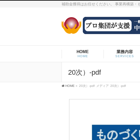
補助金獲得はお任せください。 事業再構築・
HOME
業務内容
HOME
SERVICES
20次）-pdf
HOME
»
20次）-pdf
メディア
20次）-pdf