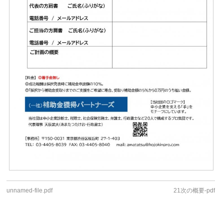
unnamed-file.pdf
21次の概要-pdf