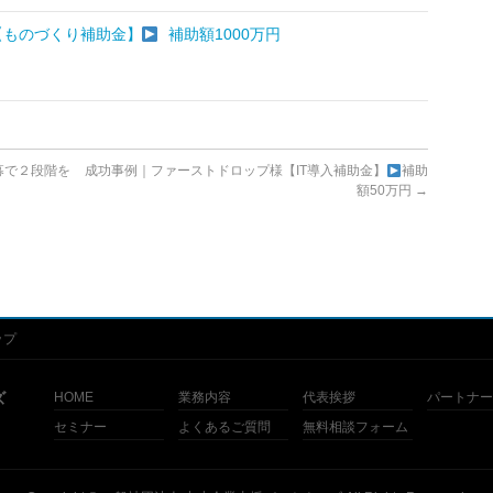
【ものづくり補助金】
補助額1000万円
募で２段階を
成功事例｜ファーストドロップ様【IT導入補助金】
補助
額50万円
→
ップ
ズ
HOME
業務内容
代表挨拶
パートナー
セミナー
よくあるご質問
無料相談フォーム