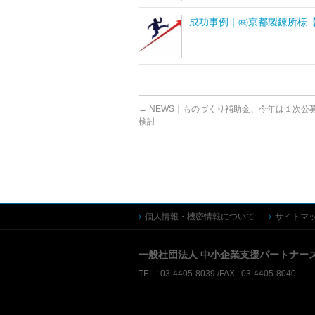
成功事例｜㈱京都製錬所様
←
NEWS｜ものづくり補助金、今年は１次公
検討
個人情報・機密情報について
サイトマ
一般社団法人 中小企業支援パートナー
TEL : 03-4405-8039 /FAX : 03-4405-8040