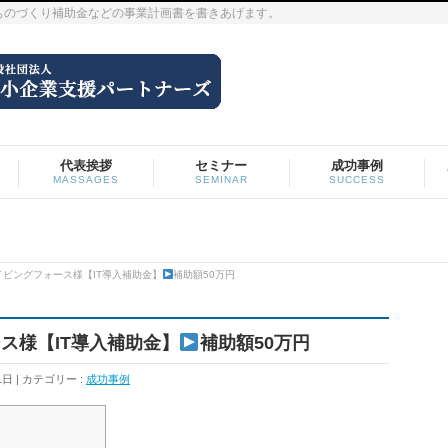
ものづくり補助金などの事業計画書を書きあげます。
代表挨拶
セミナー
成功事例
MASSAGES
SEMINAR
SUCCESS
ビングフォース様【IT導入補助金】
補助額50万円
ス様【IT導入補助金】
補助額50万円
1日
カテゴリー :
成功事例